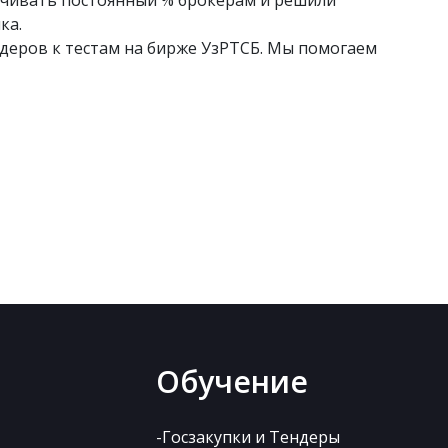
ачивать постоянный % брокерам и решили
ка.
деров к тестам на бирже УзРТСБ. Мы помогаем
Обучение
-Госзакупки и Тендеры